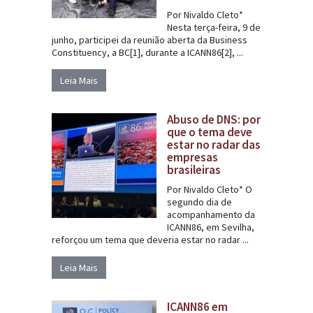
Por Nivaldo Cleto*
Nesta terça-feira, 9 de
junho, participei da reunião aberta da Business
Constituency, a BC[1], durante a ICANN86[2], ...
Leia Mais
Abuso de DNS: por
que o tema deve
estar no radar das
empresas
brasileiras
Por Nivaldo Cleto* O
segundo dia de
acompanhamento da
ICANN86, em Sevilha,
reforçou um tema que deveria estar no radar ...
Leia Mais
ICANN86 em