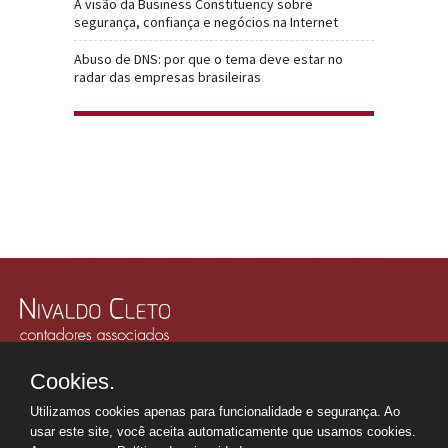
A visão da Business Constituency sobre
segurança, confiança e negócios na Internet
Abuso de DNS: por que o tema deve estar no
radar das empresas brasileiras
Rua Júlio Gonzalez, 132, Conj. 243 e 244 - 30º Andar
Cookies.
Edifício Memorial Office Building - São Paulo - SP
Tel.: +55 11
2507-6249
Utilizamos cookies apenas para funcionalidade e segurança. Ao
Whatsapp: +55 11
98669-0107
usar este site, você aceita automaticamente que usamos cookies.