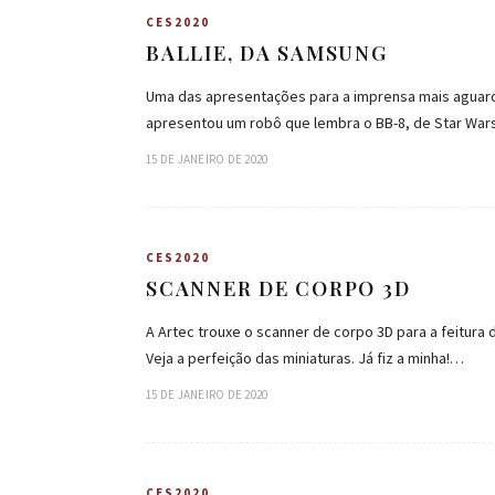
CES2020
BALLIE, DA SAMSUNG
Uma das apresentações para a imprensa mais aguard
apresentou um robô que lembra o BB-8, de Star Wa
15 DE JANEIRO DE 2020
CES2020
SCANNER DE CORPO 3D
A Artec trouxe o scanner de corpo 3D para a feitu
Veja a perfeição das miniaturas. Já fiz a minha!…
15 DE JANEIRO DE 2020
CES2020