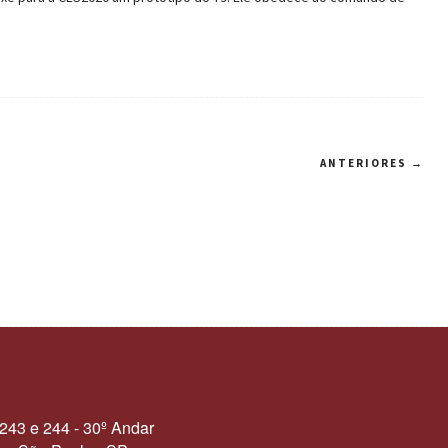
ANTERIORES →
 243 e 244 - 30º Andar