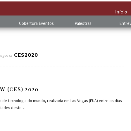
Início
Cobertura
.
Eventos
Palestras
Entrev
CES2020
egoria
 (CES) 2020
a de tecnologia do mundo, realizada em Las Vegas (EUA) entre os dias
vidades deste…