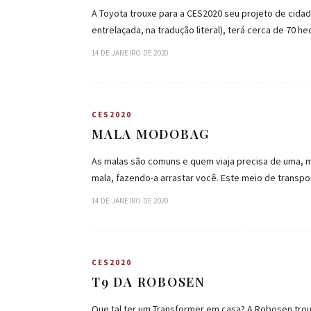
A Toyota trouxe para a CES2020 seu projeto de cidade
entrelaçada, na tradução literal), terá cerca de 70 h
14 DE JANEIRO DE 2020
CES2020
MALA MODOBAG
As malas são comuns e quem viaja precisa de uma, m
mala, fazendo-a arrastar você. Este meio de transp
14 DE JANEIRO DE 2020
CES2020
T9 DA ROBOSEN
Que tal ter um Transformer em casa? A Robosen tro