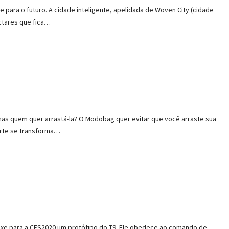
 para o futuro. A cidade inteligente, apelidada de Woven City (cidade
ectares que fica…
as quem quer arrastá-la? O Modobag quer evitar que você arraste sua
orte se transforma…
uxe para a CES2020 um protótipo do T9. Ele obedece ao comando de