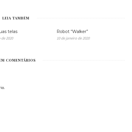
LEIA TAMBÉM
uas telas
Robot “Walker”
o de 2020
10 de janeiro de 2020
EM COMENTÁRIOS
io.