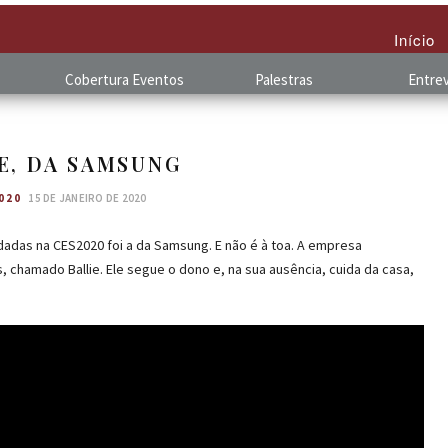
Início
Cobertura
.
Eventos
Palestras
Entrev
E, DA SAMSUNG
020
15 DE JANEIRO DE 2020
adas na CES2020 foi a da Samsung. E não é à toa. A empresa
 chamado Ballie. Ele segue o dono e, na sua ausência, cuida da casa,