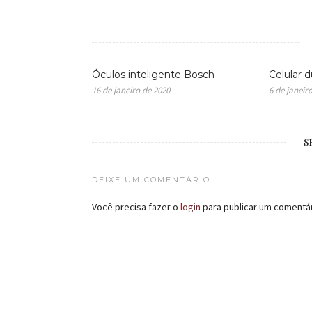
Óculos inteligente Bosch
Celular d
16 de janeiro de 2020
6 de janeir
S
DEIXE UM COMENTÁRIO
Você precisa fazer o
login
para publicar um comentár