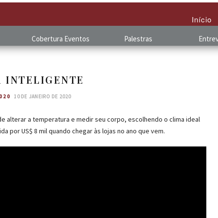
Início
Cobertura
.
Eventos
Palestras
Entrev
 INTELIGENTE
020
10 DE JANEIRO DE 2020
e alterar a temperatura e medir seu corpo, escolhendo o clima ideal
da por US$ 8 mil quando chegar às lojas no ano que vem.