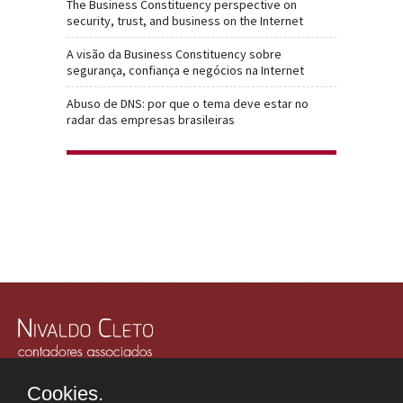
The Business Constituency perspective on
security, trust, and business on the Internet
A visão da Business Constituency sobre
segurança, confiança e negócios na Internet
Abuso de DNS: por que o tema deve estar no
radar das empresas brasileiras
Rua Júlio Gonzalez, 132, Conj. 243 e 244 - 30º Andar
Cookies.
Edifício Memorial Office Building - São Paulo - SP