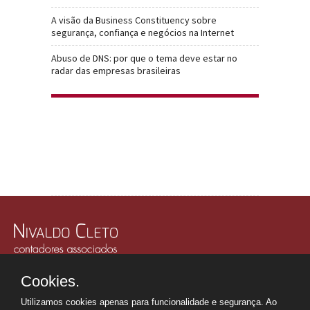
A visão da Business Constituency sobre
segurança, confiança e negócios na Internet
Abuso de DNS: por que o tema deve estar no
radar das empresas brasileiras
Rua Júlio Gonzalez, 132, Conj. 243 e 244 - 30º Andar
Cookies.
Edifício Memorial Office Building - São Paulo - SP
Tel.: +55 11
2507-6249
Utilizamos cookies apenas para funcionalidade e segurança. Ao