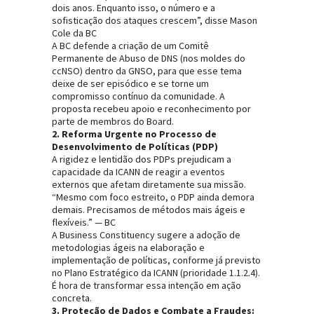
dois anos. Enquanto isso, o número e a
sofisticação dos ataques crescem”, disse Mason
Cole da BC
A BC defende a criação de um Comitê
Permanente de Abuso de DNS (nos moldes do
ccNSO) dentro da GNSO, para que esse tema
deixe de ser episódico e se torne um
compromisso contínuo da comunidade. A
proposta recebeu apoio e reconhecimento por
parte de membros do Board.
2. Reforma Urgente no Processo de
Desenvolvimento de Políticas (PDP)
A rigidez e lentidão dos PDPs prejudicam a
capacidade da ICANN de reagir a eventos
externos que afetam diretamente sua missão.
“Mesmo com foco estreito, o PDP ainda demora
demais. Precisamos de métodos mais ágeis e
flexíveis.” — BC
A Business Constituency sugere a adoção de
metodologias ágeis na elaboração e
implementação de políticas, conforme já previsto
no Plano Estratégico da ICANN (prioridade 1.1.2.4).
É hora de transformar essa intenção em ação
concreta.
3. Proteção de Dados e Combate a Fraudes: