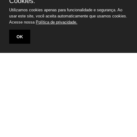
Cookies.
radar das empresas brasileiras
Utilizamos cookies apenas para funcionalidade e segurança. Ao
usar este site, você aceita automaticamente que usamos cookies.
Acesse nossa
Política de privacidade.
OK
Rua Júlio Gonzalez, 132, Conj. 243 e 244 - 30º Andar
Edifício Memorial Office Building - São Paulo - SP
Tel.: +55 11
2507-6249
Whatsapp: +55 11
98669-0107
secretaria@nivaldocleto.cnt.br