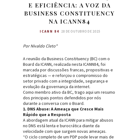
E EFICIÊNCIA: A VOZ DA
BUSINESS CONSTITUENCY
NA ICANN84
ICANN 84
28 DE OUTUBRO DE 2025
Por Nivaldo Cleto*
A reunião da Business Constituency (BC) com o
Board da ICANN, realizada nesta ICANN84, foi
marcada por discussões francas, propositivas e
estratégicas — e reforçou o compromisso do
setor privado com a integridade, segurança e
evolução da governança da internet.
Como membro ativo da BC, trago aqui um resumo
dos principais pontos defendidos por nós
durante a conversa com o Board.
1. DNS Abuse: A Ameaça que Cresce Mais
Rápido que a Resposta
A abordagem atual da ICANN para mitigar abusos
no DNS está lenta e burocrática diante da
velocidade com que surgem novas ameaças.
“O ciclo completo de um PDP pode levar mais de