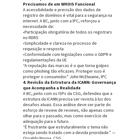
Precisamos de um WHOIS Funcional
A acessibilidade e precisão dos dados de
registro de domínios é vital para a segurança na
internet. A BC, junto com a IPC, reforçou a
necessidade de:
•Participação obrigatória de todos os registrars
no RDRS
•Simplicidade e clareza no processo de
requisição e resposta
•Conformidade com legislações como o GDPR e
regulamentações da UE
“A reputação das marcas é o que torna golpes
como phishing tão eficazes. Proteger isso é
proteger o consumidor.” John McElwaine, IPC
4. Revisão da Estrutura da ICANN: Governança
que Acompanha a Realidade
A BC, junto com os ISPs da CSG, defendeu que a
estrutura da ICANN precisa ser revista à luz dos
desafios atuais. Essa análise deve ser parte do
esforço de review de reviews, não apenas como
olhar para o passado, mas como exercício de
adequação para o futuro.
“É frustrante que estruturalmente o tema não
esteja sendo tratado com a devida prioridade.” —
Osvaldo Novoa, CSG