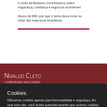
A visão da Business Constituency sobre
segurança, confiança e negócios na Internet
Abuso de DNS: por que o tema deve estar no
radar das empresas brasileiras
Rua Júlio Gonzalez, 132, Conj. 243 e 244 - 30º Andar
Cookies.
Edifício Memorial Office Building - São Paulo - SP
Tel.: +55 11
2507-6249
Utilizamos cookies apenas para funcionalidade e segurança. Ao
Whatsapp: +55 11
98669-0107
usar este site, você aceita automaticamente que usamos cookies.