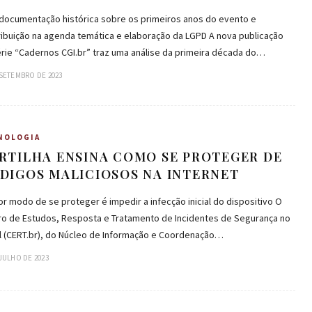
documentação histórica sobre os primeiros anos do evento e
ribuição na agenda temática e elaboração da LGPD A nova publicação
érie “Cadernos CGI.br” traz uma análise da primeira década do…
 SETEMBRO DE 2023
NOLOGIA
RTILHA ENSINA COMO SE PROTEGER DE
DIGOS MALICIOSOS NA INTERNET
r modo de se proteger é impedir a infecção inicial do dispositivo O
ro de Estudos, Resposta e Tratamento de Incidentes de Segurança no
il (CERT.br), do Núcleo de Informação e Coordenação…
 JULHO DE 2023