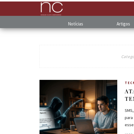
Notícias
Artigos
Catego
TEC
AT
TE
SMS,
para 
esse