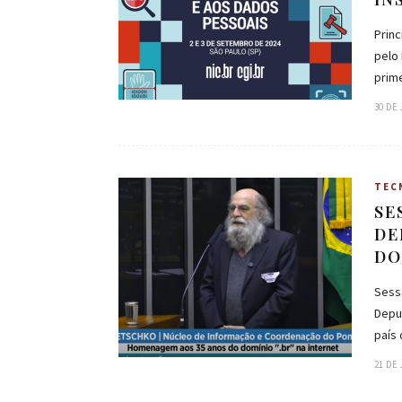
Prin
pelo 
prim
30 DE
TEC
SE
DE
DO
Sessã
Depu
país
21 DE