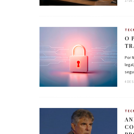
17 DE
TEC
O 
TR
Por N
legal
segu
4 DE 
TEC
AN
CO