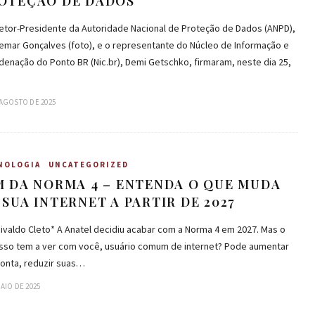
OTEÇÃO DE DADOS
retor-Presidente da Autoridade Nacional de Proteção de Dados (ANPD),
emar Gonçalves (foto), e o representante do Núcleo de Informação e
enação do Ponto BR (Nic.br), Demi Getschko, firmaram, neste dia 25,
 AGOSTO DE 2025
NOLOGIA
UNCATEGORIZED
M DA NORMA 4 – ENTENDA O QUE MUDA
 SUA INTERNET A PARTIR DE 2027
ivaldo Cleto* A Anatel decidiu acabar com a Norma 4 em 2027. Mas o
isso tem a ver com você, usuário comum de internet? Pode aumentar
conta, reduzir suas…
MAIO DE 2025