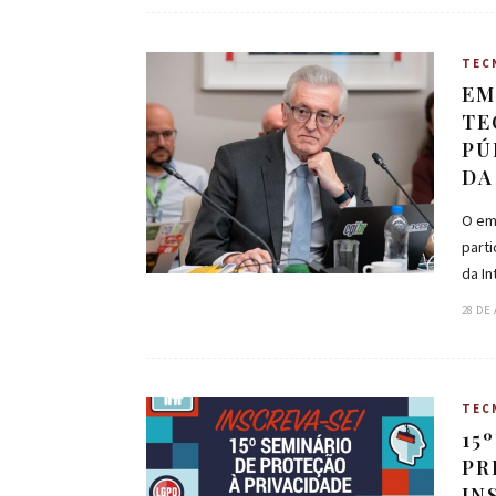
TEC
EM
TE
PÚ
DA
O emp
parti
da In
28 DE 
TEC
15
PR
IN