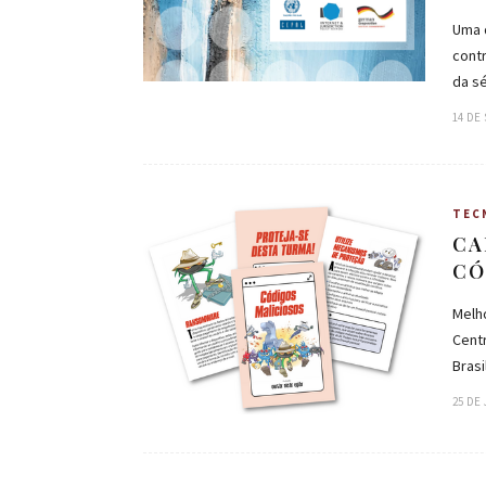
Uma 
cont
da s
14 DE
TEC
CA
CÓ
Melho
Cent
Bras
25 DE