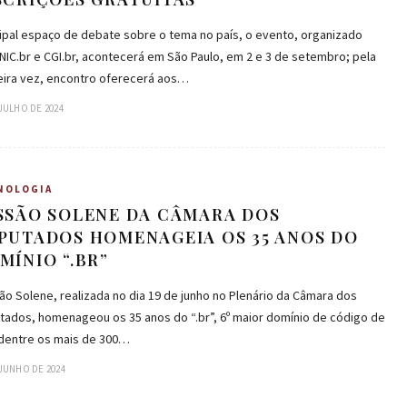
cipal espaço de debate sobre o tema no país, o evento, organizado
NIC.br e CGI.br, acontecerá em São Paulo, em 2 e 3 de setembro; pela
eira vez, encontro oferecerá aos…
 JULHO DE 2024
NOLOGIA
SSÃO SOLENE DA CÂMARA DOS
PUTADOS HOMENAGEIA OS 35 ANOS DO
MÍNIO “.BR”
o Solene, realizada no dia 19 de junho no Plenário da Câmara dos
tados, homenageou os 35 anos do “.br”, 6º maior domínio de código de
 dentre os mais de 300…
 JUNHO DE 2024