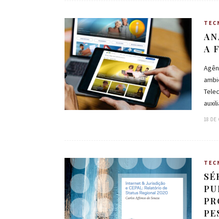
TEC
AN
A 
Agênc
ambi
Telec
auxi
18 DE
TEC
SÉ
PU
PR
PE