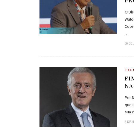
PR
O Di
Wald
Coord
…
26 DE
TEC
FI
NA
Por N
que 
sua 
8 DE 