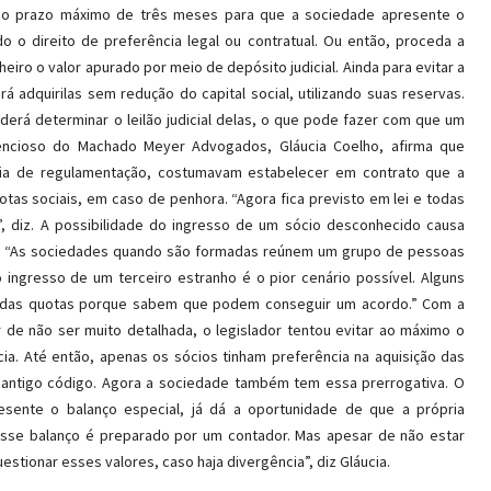
á o prazo máximo de três meses para que a sociedade apresente o
 o direito de preferência legal ou contratual. Ou então, proceda a
iro o valor apurado por meio de depósito judicial. Ainda para evitar a
adquiri­las sem redução do capital social, utilizando suas reservas.
oderá determinar o leilão judicial delas, o que pode fazer com que um
ntencioso do Machado Meyer Advogados, Gláucia Coelho, afirma que
ia de regulamentação, costumavam estabelecer em contrato que a
otas sociais, em caso de penhora. “Agora fica previsto em lei e todas
, diz. A possibilidade do ingresso de um sócio desconhecido causa
. “As sociedades quando são formadas reúnem um grupo de pessoas
ngresso de um terceiro estranho é o pior cenário possível. Alguns
 das quotas porque sabem que podem conseguir um acordo.” Com a
 de não ser muito detalhada, o legislador tentou evitar ao máximo o
ia. Até então, apenas os sócios tinham preferência na aquisição das
o antigo código. Agora a sociedade também tem essa prerrogativa. O
esente o balanço especial, já dá a oportunidade de que a própria
“Esse balanço é preparado por um contador. Mas apesar de não estar
estionar esses valores, caso haja divergência”, diz Gláucia.