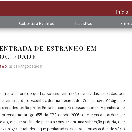
Início
Cobertura
.
Eventos
Palestras
Entrev
 ENTRADA DE ESTRANHO EM
SOCIEDADE
TÃO
21 DE MARÇO DE 2016
rem a penhora de quotas sociais, em razão de dívidas causadas por
ar a entrada de desconhecidos na sociedade. Com o novo Código de
s sociedades terão preferência na compra dessas quotas. A penhora de
va prevista no artigo 655 do CPC desde 2006 ­ que elenca a ordem de
exto, essa modalidade passa a constar em uma subseção própria, que
 nova regra estabelece que penhoradas as quotas ou as ações de sócio