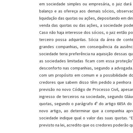
em sociedade simples ou empresária, o juiz dar
balanço e as ofereça aos demais sócios, observado
liquidação das quotas ou ações, depositando em dinhe
venda das quotas ou das ações, a sociedade poderá 
Caso não haja interesse dos sócios, o juiz então p
terceiro possa adquiri­las. Sócia da área de co
grandes companhias, em consequência da ausênc
sociedade teria preferência na aquisição dessas qu
as sociedades limitadas ficam com essa proteção”
desconforto nas companhias, segundo a advogada
com um propósito em comum e a possibilidade do i
credores que sabem disso têm pedido a penhora
previsão no novo Código de Processo Civil, apesar
ingresso de terceiros na sociedade, segundo Gláuc
quotas, segundo o parágrafo 4º do artigo 685­A d
novo artigo, ao determinar que a companhia apr
sociedade indique qual o valor das suas quotas. 
previsto na lei, acredito que os credores poderão qu