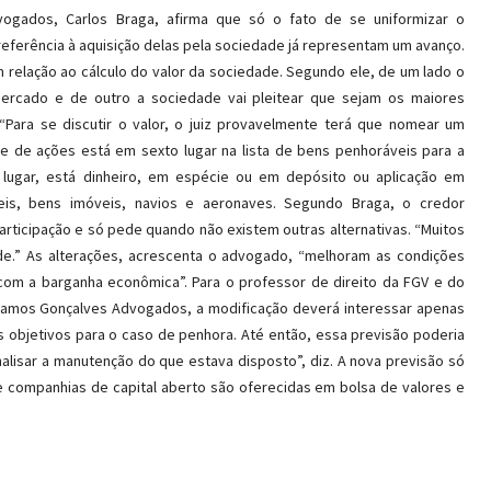
ogados, Carlos Braga, afirma que só o fato de se uniformizar o
eferência à aquisição delas pela sociedade já representam um avanço.
om relação ao cálculo do valor da sociedade. Segundo ele, de um lado o
mercado e de outro a sociedade vai pleitear que sejam os maiores
 “Para se discutir o valor, o juiz provavelmente terá que nomear um
s e de ações está em sexto lugar na lista de bens penhoráveis para a
 lugar, está dinheiro, em espécie ou em depósito ou aplicação em
óveis, bens imóveis, navios e aeronaves. Segundo Braga, o credor
rticipação e só pede quando não existem outras alternativas. “Muitos
e.” As alterações, acrescenta o advogado, “melhoram as condições
com a barganha econômica”. Para o professor de direito da FGV e do
& Ramos Gonçalves Advogados, a modificação deverá interessar apenas
s objetivos para o caso de penhora. Até então, essa previsão poderia
nalisar a manutenção do que estava disposto”, diz. A nova previsão só
de companhias de capital aberto são oferecidas em bolsa de valores e