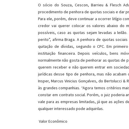
O sócio do Souza, Cescon, Barrieu & Flesch Adv
procedimento de penhora de quotas sociais e dar pr
Para ele, porém, deve continuar a ocorrer litígio c
credor vai querer colocar os valores abaixo do 
possíveis, caso as quotas sejam levadas a leilão.
perito”, afirma Braga. A penhora de quotas sociai
quitação de dívidas, segundo o CPC. Em primeiro
instituição financeira. Depois veículos, bens m
normalmente não gosta de penhorar as quotas de pa
querem receber e não querem entrar em sociedad
jurídicas desse tipo de penhora, mas não acabam 
Insper, Marcus Vinicius Gonçalves, do Bertolucci 
às grandes companhias. “Agora temos critérios mai
constar em contrato social. Porém, o juiz poderia a
vale para as empresas limitadas, já que as ações 
qualquer interessado pode adquiri­las.
Valor Econômico