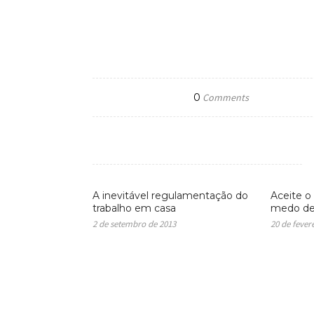
0
Comments
A inevitável regulamentação do
Aceite o
trabalho em casa
medo de
2 de setembro de 2013
20 de fever