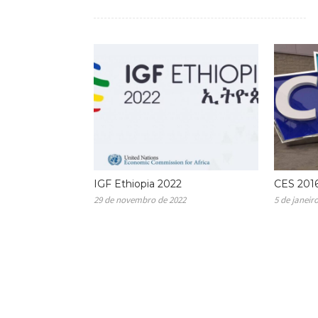
IGF Ethiopia 2022
CES 201
29 de novembro de 2022
5 de janeir