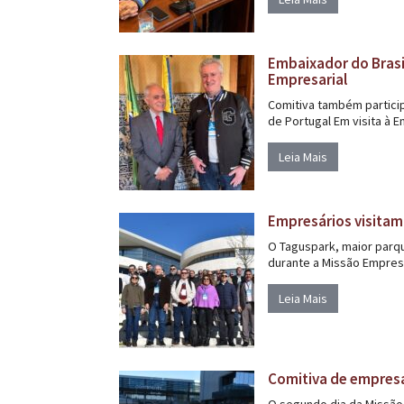
Embaixador do Brasi
Empresarial
Comitiva também particip
de Portugal Em visita à E
Leia Mais
Empresários visitam 
O Taguspark, maior parque
durante a Missão Empresa
Leia Mais
Comitiva de empresá
O segundo dia da Missão