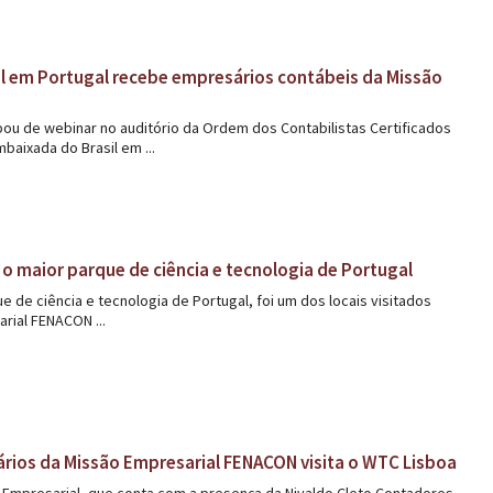
l em Portugal recebe empresários contábeis da Missão
ou de webinar no auditório da Ordem dos Contabilistas Certificados
mbaixada do Brasil em ...
o maior parque de ciência e tecnologia de Portugal
 de ciência e tecnologia de Portugal, foi um dos locais visitados
rial FENACON ...
rios da Missão Empresarial FENACON visita o WTC Lisboa
 Empresarial, que conta com a presença da Nivaldo Cleto Contadores