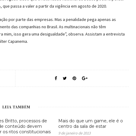
, que passa a valer a partir da vigência em agosto de 2020.
ção por parte das empresas. Mas a penalidade pega apenas as
ento das companhias no Brasil. As multinacionais não têm
ara mim, isso gera uma desigualdade”, observa. Assistam a entrevista
alter Capanema.
LEIA TAMBÉM
es Britto, processos de
Mais do que um game, ele é o
 de conteúdo devem
centro da sala de estar
 os ritos constitucionais
9 de janeiro de 2013