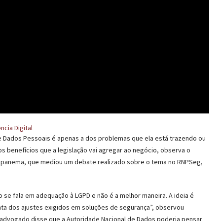
cia Digital
de Dados Pessoais é apenas a dos problemas que ela está trazendo ou
os benefícios que a legislação vai agregar ao negócio, observa o
r Capanema, que mediou um debate realizado sobre o tema no RNPSeg,
se fala em adequação à LGPD e não é a melhor maneira. A ideia é
nta dos ajustes exigidos em soluções de segurança”, observou
o advogado disse que a Autoridade Nacional de Dados poderia pensar