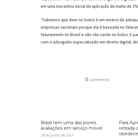
em uma moratória inicial da aplicação da multa de 2%
“Sabemos que doer no bolso é um motivo de adequa
empresas nacionais porque ela é baseada no faturam
faturamento no Brasil e não vão sentir no bolso. E p
com o advogado especializado em direito digital, W
0
Comments
Brasil tem uma das piores
Para Ayr
avaliações em serviço móvel
retirada
obedecer
26 de junho de 2013