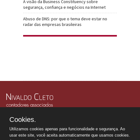
A visão da Business Constituency sobre
segurança, confiança e negócios na Internet
Abuso de DNS: por que o tema deve estar no
radar das empresas brasileiras
Rua Júlio Gonzalez, 132, Conj. 243 e 244 - 30º Andar
Cookies.
Edifício Memorial Office Building - São Paulo - SP
Tel.: +55 11
2507-6249
Utilizamos cookies apenas para funcionalidade e segurança. Ao
Whatsapp: +55 11
98669-0107
usar este site, você aceita automaticamente que usamos cookies.