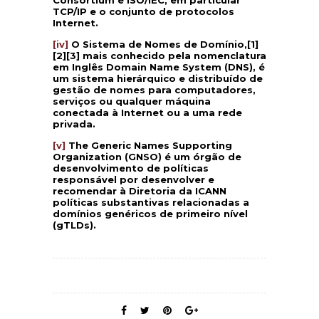
Consortium e ISO/IEC, em particular
TCP/IP e o conjunto de protocolos
Internet.
[iv]
O Sistema de Nomes de Domínio,[1]
[2][3] mais conhecido pela nomenclatura
em Inglês Domain Name System (DNS), é
um sistema hierárquico e distribuído de
gestão de nomes para computadores,
serviços ou qualquer máquina
conectada à Internet ou a uma rede
privada.
[v]
The Generic Names Supporting
Organization (GNSO) é um órgão de
desenvolvimento de políticas
responsável por desenvolver e
recomendar à Diretoria da ICANN
políticas substantivas relacionadas a
domínios genéricos de primeiro nível
(gTLDs).