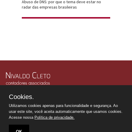
Abuso de DNS: por que o tema deve estar no
radar das empresas brasileiras
Rua Júlio Gonzalez, 132, Conj. 243 e 244 - 30º Andar
Cookies.
Edifício Memorial Office Building - São Paulo - SP
Tel.: +55 11
2507-6249
Utilizamos cookies apenas para funcionalidade e segurança. Ao
Whatsapp: +55 11
98669-0107
usar este site, você aceita automaticamente que usamos cookies.
secretaria@nivaldocleto.cnt.br
Acesse nossa
Política de privacidade.
OK