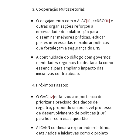
Cooperação Multissetorial:
O engajamento com o ALAC
[ii]
, ccNSO
[iii]
e
outras organizações reforçou a
necessidade de colaboração para
disseminar melhores práticas, educar
partes interessadas e explorar políticas
que fortaleçam a segurança do DNS.
A continuidade do diálogo com governos
e entidades regionais foi destacada como
essencial para ampliar o impacto das
iniciativas contra abuso.
Próximos Passos:
O GAC
[iv]
enfatizou a importância de
priorizar a precisão dos dados de
registro, propondo um possível processo
de desenvolvimento de políticas (PDP)
para lidar com essa questão.
A ICANN continuará explorando relatórios
detalhados e iniciativas como o projeto