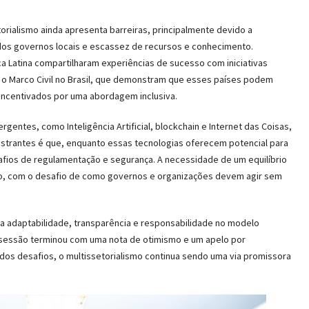
orialismo ainda apresenta barreiras, principalmente devido a
a dos governos locais e escassez de recursos e conhecimento.
a Latina compartilharam experiências de sucesso com iniciativas
 o Marco Civil no Brasil, que demonstram que esses países podem
o incentivados por uma abordagem inclusiva.
entes, como Inteligência Artificial, blockchain e Internet das Coisas,
estrantes é que, enquanto essas tecnologias oferecem potencial para
ios de regulamentação e segurança. A necessidade de um equilíbrio
ico, com o desafio de como governos e organizações devem agir sem
da adaptabilidade, transparência e responsabilidade no modelo
 A sessão terminou com uma nota de otimismo e um apelo por
os desafios, o multissetorialismo continua sendo uma via promissora