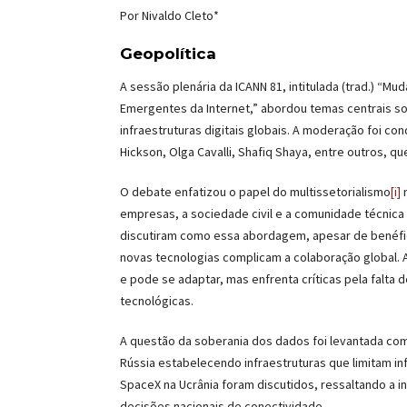
Por Nivaldo Cleto*
Geopolítica
A sessão plenária da ICANN 81, intitulada (trad.) “Mu
Emergentes da Internet,” abordou temas centrais so
infraestruturas digitais globais. A moderação foi c
Hickson, Olga Cavalli, Shafiq Shaya, entre outros, q
O debate enfatizou o papel do multissetorialismo
[i]
n
empresas, a sociedade civil e a comunidade técnica
discutiram como essa abordagem, apesar de benéfic
novas tecnologias complicam a colaboração global. A
e pode se adaptar, mas enfrenta críticas pela falta
tecnológicas.
A questão da soberania dos dados foi levantada co
Rússia estabelecendo infraestruturas que limitam in
SpaceX na Ucrânia foram discutidos, ressaltando a 
decisões nacionais de conectividade.