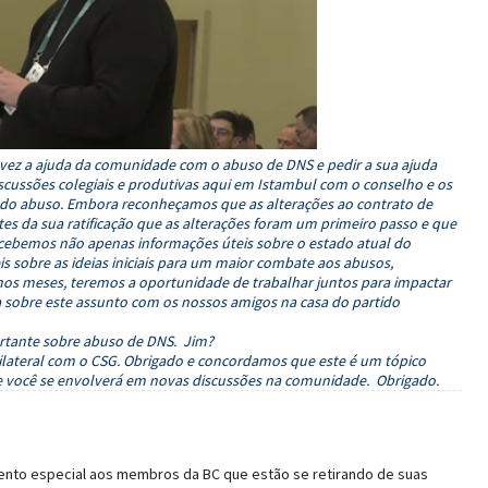
vez a ajuda da comunidade com o abuso de DNS e pedir a sua ajuda
cussões colegiais e produtivas aqui em Istambul com o conselho e os
 do abuso. Embora reconheçamos que as alterações ao contrato de
es da sua ratificação que as alterações foram um primeiro passo e que
cebemos não apenas informações úteis sobre o estado atual do
sobre as ideias iniciais para um maior combate aos abusos,
os meses, teremos a oportunidade de trabalhar juntos para impactar
 sobre este assunto com os nossos amigos na casa do partido
rtante sobre abuso de DNS. Jim?
lateral com o CSG. Obrigado e concordamos que este é um tópico
e você se envolverá em novas discussões na comunidade. Obrigado.
nto especial aos membros da BC que estão se retirando de suas