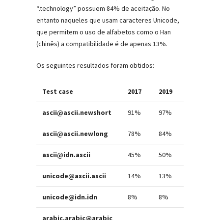
“.technology” possuem 84% de aceitação. No
entanto naqueles que usam caracteres Unicode,
que permitem o uso de alfabetos como o Han
(chinês) a compatibilidade é de apenas 13%.
Os seguintes resultados foram obtidos:
Test case
2017
2019
ascii@ascii.newshort
91%
97%
ascii@ascii.newlong
78%
84%
ascii@idn.ascii
45%
50%
unicode@ascii.ascii
14%
13%
unicode@idn.idn
8%
8%
arabic.arabic@arabic