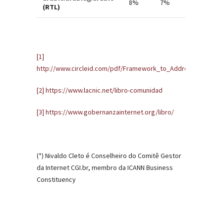
8%
7%
(RTL)
[1]
http://www.circleid.com/pdf/Framework_to_Address_Abuse_
[2]
https://www.lacnic.net/libro-comunidad
[3]
https://www.gobernanzainternet.org/libro/
(*) Nivaldo Cleto é Conselheiro do Comitê Gestor
da Internet CGI.br, membro da ICANN Business
Constituency