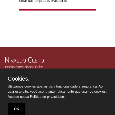
radar das empresas brasileiras
Rua Júlio Gonzalez, 132, Conj. 243 e 244 - 30º Andar
Cookies.
Edifício Memorial Office Building - São Paulo - SP
Tel.: +55 11
2507-6249
Utilizamos cookies apenas para funcionalidade e segurança. Ao
Whatsapp: +55 11
98669-0107
usar este site, você aceita automaticamente que usamos cookies.
secretaria@nivaldocleto.cnt.br
Acesse nossa
Política de privacidade.
OK