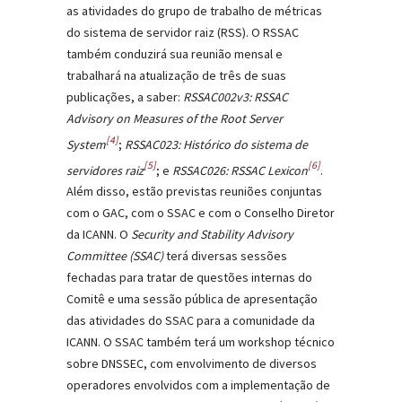
as atividades do grupo de trabalho de métricas
do sistema de servidor raiz (RSS). O RSSAC
também conduzirá sua reunião mensal e
trabalhará na atualização de três de suas
publicações, a saber:
RSSAC002v3: RSSAC
Advisory on Measures of the Root Server
[4]
System
;
RSSAC023: Histórico do sistema de
[5]
[6]
servidores raiz
; e
RSSAC026: RSSAC Lexicon
.
Além disso, estão previstas reuniões conjuntas
com o GAC, com o SSAC e com o Conselho Diretor
da ICANN. O
Security and Stability Advisory
Committee (SSAC)
terá diversas sessões
fechadas para tratar de questões internas do
Comitê e uma sessão pública de apresentação
das atividades do SSAC para a comunidade da
ICANN. O SSAC também terá um workshop técnico
sobre DNSSEC, com envolvimento de diversos
operadores envolvidos com a implementação de