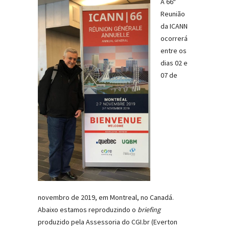
A 66ª
Reunião
da ICANN
ocorrerá
entre os
dias 02 e
07 de
novembro de 2019, em Montreal, no Canadá.
Abaixo estamos reproduzindo o
briefing
produzido pela Assessoria do CGI.br (Everton