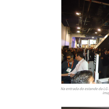
Na entrada do estande da LG 
ima