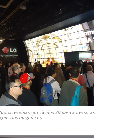
todos recebiam um óculos 3D para apreciar as
gens dos magníficos