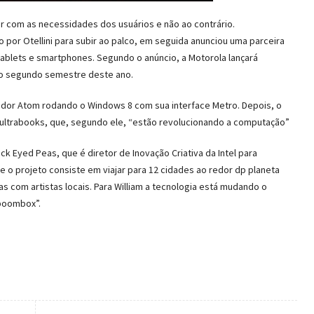
ar com as necessidades dos usuários e não ao contrário.
o por Otellini para subir ao palco, em seguida anunciou uma parceira
 tablets e smartphones. Segundo o anúncio, a Motorola lançará
o segundo semestre deste ano.
ador Atom rodando o Windows 8 com sua interface Metro. Depois, o
os ultrabooks, que, segundo ele, “estão revolucionando a computação”
lack Eyed Peas, que é diretor de Inovação Criativa da Intel para
ue o projeto consiste em viajar para 12 cidades ao redor dp planeta
 com artistas locais. Para William a tecnologia está mudando o
 boombox”.