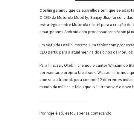
Otellini garantiu que os aparelhos tem que se adapt
O CEO da Motorola Mobility, Sanjay Jha, foi convidad
estratégica entre Motorola e Intel para a criação de
smartphones Android com processadores Atom já n
Em seguida Otellini mostrou um tablet com process
CEO partiu para a atual menina dos olhos da Intel, 
Para finalizar, Otellini chamou o cantor Will.i.am do B
apresentar o projeto Ultrabook. Will.i.am informou q
com seu ultrabook para compor 12 diferentes músicas
mundo da música e falou que o “ultrabook é o novo
______________________
Por hoje é só, estou apenas começando.