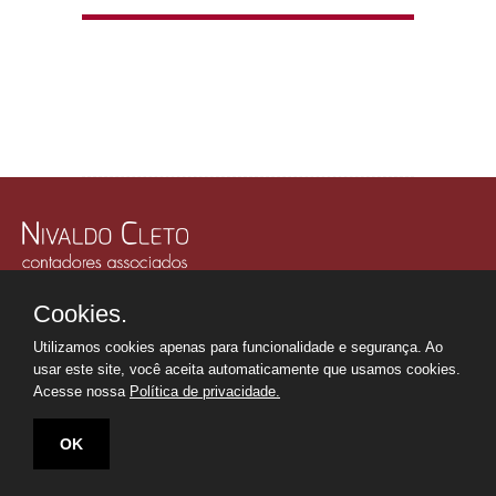
Rua Júlio Gonzalez, 132, Conj. 243 e 244 - 30º Andar
Cookies.
Edifício Memorial Office Building - São Paulo - SP
Tel.: +55 11
2507-6249
Utilizamos cookies apenas para funcionalidade e segurança. Ao
Whatsapp: +55 11
98669-0107
usar este site, você aceita automaticamente que usamos cookies.
secretaria@nivaldocleto.cnt.br
Acesse nossa
Política de privacidade.
OK