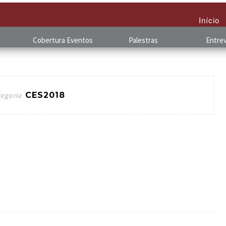
Início
Cobertura
.
Eventos
Palestras
Entrev
CES2018
tegoria