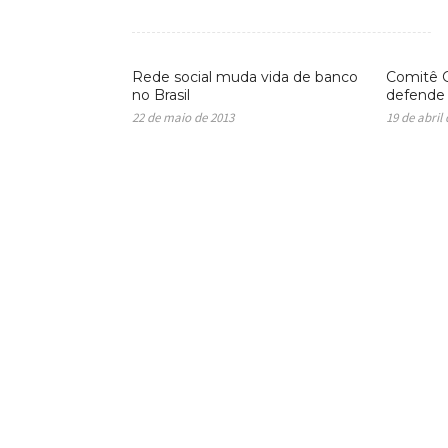
Rede social muda vida de banco
Comitê G
no Brasil
defende 
22 de maio de 2013
19 de abril