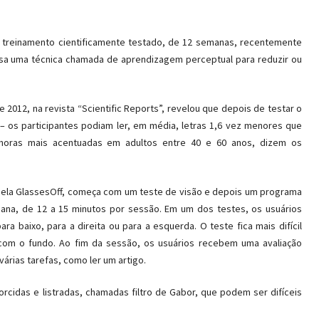
e treinamento cientificamente testado, de 12 semanas, recentemente
usa uma técnica chamada de aprendizagem perceptual para reduzir ou
2012, na revista “Scientific Reports”, revelou que depois de testar o
– os participantes podiam ler, em média, letras 1,6 vez menores que
horas mais acentuadas em adultos entre 40 e 60 anos, dizem os
 pela GlassesOff, começa com um teste de visão e depois um programa
ana, de 12 a 15 minutos por sessão. Em um dos testes, os usuários
ra baixo, para a direita ou para a esquerda. O teste fica mais difícil
 com o fundo. Ao fim da sessão, os usuários recebem uma avaliação
árias tarefas, como ler um artigo.
orcidas e listradas, chamadas filtro de Gabor, que podem ser difíceis