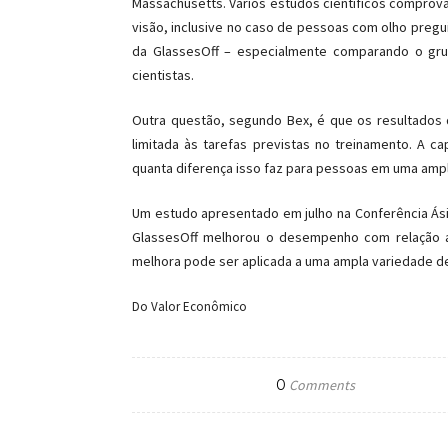
Massachusetts. Vários estudos científicos comprov
visão, inclusive no caso de pessoas com olho preg
da GlassesOff – especialmente comparando o gru
cientistas.
Outra questão, segundo Bex, é que os resultados
limitada às tarefas previstas no treinamento. A c
quanta diferença isso faz para pessoas em uma ampl
Um estudo apresentado em julho na Conferência Ásia
GlassesOff melhorou o desempenho com relação a 
melhora pode ser aplicada a uma ampla variedade de 
Do Valor Econômico
0
Comments