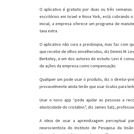
O aplicativo é gratuito por duas ou três semanas
escritórios em Israel e Nova York, está cobrando
inicial, a empresa oferece um programa de manu
taxa extra.
O aplicativo não cura a presbiopia, mas faz com q
que recebe de olhos envelhecidos, diz Dennis M. Lev
Berkeley, e um dos autores do estudo. Levi é cons
de ações da empresa como compensação.
Qualquer um pode usar o produto, diz o diretor-pr
provavelmente ainda terão que usar óculos para leit
Usar o novo app “pode ajudar as pessoas a rec
elasticidade do cristalino”, diz James Salz, professor
A ideia de usar a aprendizagem perceptual para
neurocientista do Instituto de Pesquisa da Vis