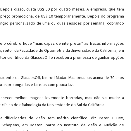
. Depois disso, custa US$ 59 por quatro meses. A empresa, que tem
 o preço promocional de US$ 10 temporariamente. Depois do programa
tenção personalizado de uma ou duas sessões por semana, cobrando
ue o cérebro fique “mais capaz de interpretar” as fracas informações
i, reitor da Faculdade de Optometria da Universidade da Califórnia, em
ultor científico da GlassesOff e recebeu a promessa de ganhar opções
esidente da GlassesOff, Nimrod Madar. Mas pessoas acima de 70 anos
uras prolongadas e tarefas com pouca luz.
onhecer melhor imagens levemente borradas, mas não vai mudar a
 clínico de oftalmologia da Universidade do Sul da Califórnia.
 dificuldades de visão tem mérito científico, diz Peter J. Bex,
ão Schepens, em Boston, parte do Instituto de Visão e Audição de