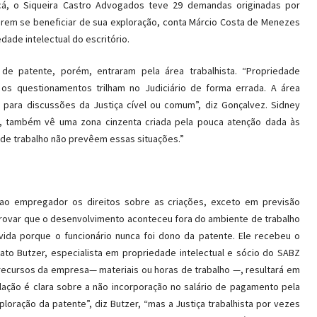
á, o Siqueira Castro Advogados teve 29 demandas originadas por
rem se beneficiar de sua exploração, conta Márcio Costa de Menezes
ade intelectual do escritório.
 de patente, porém, entraram pela área trabalhista. “Propriedade
 os questionamentos trilham no Judiciário de forma errada. A área
 para discussões da Justiça cível ou comum”, diz Gonçalvez. Sidney
s, também vê uma zona cinzenta criada pela pouca atenção dada às
 de trabalho não prevêem essas situações.”
 ao empregador os direitos sobre as criações, exceto em previsão
 provar que o desenvolvimento aconteceu fora do ambiente de trabalho
vida porque o funcionário nunca foi dono da patente. Ele recebeu o
ato Butzer, especialista em propriedade intelectual e sócio do SABZ
recursos da empresa— materiais ou horas de trabalho —, resultará em
islação é clara sobre a não incorporação no salário de pagamento pela
oração da patente”, diz Butzer, “mas a Justiça trabalhista por vezes