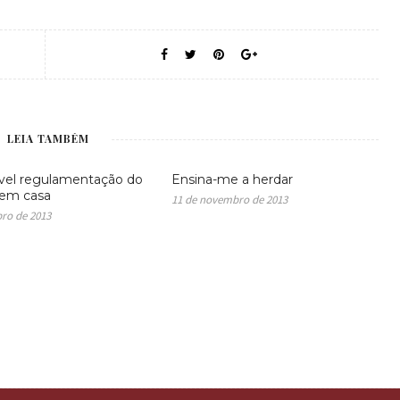
LEIA TAMBÉM
ável regulamentação do
Ensina-me a herdar
 em casa
11 de novembro de 2013
bro de 2013