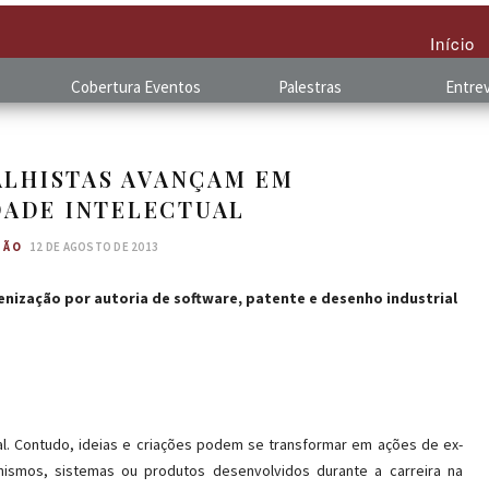
Início
Cobertura
.
Eventos
Palestras
Entrev
ALHISTAS AVANÇAM EM
DADE INTELECTUAL
TÃO
12 DE AGOSTO DE 2013
nização por autoria de software, patente e desenho industrial
al. Contudo, ideias e criações podem se transformar em ações de ex-
nismos, sistemas ou produtos desenvolvidos durante a carreira na