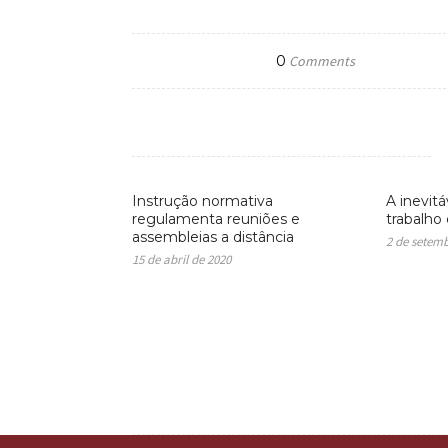
0
Comments
Instrução normativa
A inevit
regulamenta reuniões e
trabalho
assembleias a distância
2 de setem
15 de abril de 2020