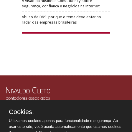
A visão da Business Constituency sobre
segurança, confiança e negócios na Internet
Abuso de DNS: por que o tema deve estar no
radar das empresas brasileiras
Rua Júlio Gonzalez, 132, Conj. 243 e 244 - 30º Andar
Cookies.
Edifício Memorial Office Building - São Paulo - SP
Tel.: +55 11
2507-6249
Utilizamos cookies apenas para funcionalidade e segurança. Ao
Whatsapp: +55 11
98669-0107
usar este site, você aceita automaticamente que usamos cookies.