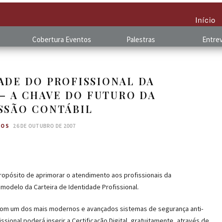
Início
Cobertura
.
Eventos
Palestras
Entrev
ADE DO PROFISSIONAL DA
– A CHAVE DO FUTURO DA
SSÃO CONTÁBIL
GOS
26 DE OUTUBRO DE 2007
ropósito de aprimorar o atendimento aos profissionais da
 modelo da Carteira de Identidade Profissional.
 com um dos mais modernos e avançados sistemas de segurança anti-
sional poderá inserir a Certificação Digital, gratuitamente, através de