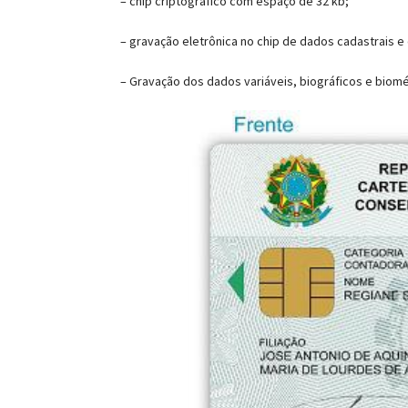
– chip criptográfico com espaço de 32 kb;
– gravação eletrônica no chip de dados cadastrais e d
– Gravação dos dados variáveis, biográficos e biomé