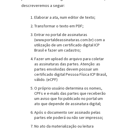
descreveremos a seguir:
Elaborar a ata, num editor de texto;
Transformar o texto em PDF;
Entrar no portal de assinaturas
(www.portaldeassinaturas.com.br) com a
utilização de um certificado digital ICP
Brasil e fazer um cadastro;
Fazer um upload do arquivo para coletar
as assinaturas das partes. Atenção: as
partes envolvidas devem possuir um
certificado digital Pessoa Física ICP Brasil,
válido. (eCPF)
O próprio usuário determina os nomes,
CPFs e e-mails das partes que receberão
um aviso que foi publicado no portal um
ato que depende de assinatura digital;
Após o documento ser assinado pelas
partes ele poderá ou não ser impresso;
No ato da materialização ou leitura