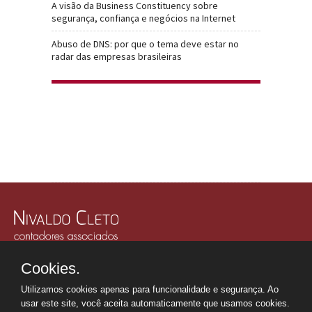
A visão da Business Constituency sobre
segurança, confiança e negócios na Internet
Abuso de DNS: por que o tema deve estar no
radar das empresas brasileiras
Rua Júlio Gonzalez, 132, Conj. 243 e 244 - 30º Andar
Cookies.
Edifício Memorial Office Building - São Paulo - SP
Tel.: +55 11
2507-6249
Utilizamos cookies apenas para funcionalidade e segurança. Ao
Whatsapp: +55 11
98669-0107
usar este site, você aceita automaticamente que usamos cookies.