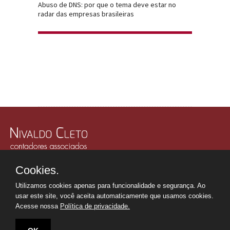
Abuso de DNS: por que o tema deve estar no
radar das empresas brasileiras
Rua Júlio Gonzalez, 132, Conj. 243 e 244 - 30º Andar
Cookies.
Edifício Memorial Office Building - São Paulo - SP
Tel.: +55 11
2507-6249
Utilizamos cookies apenas para funcionalidade e segurança. Ao
Whatsapp: +55 11
98669-0107
usar este site, você aceita automaticamente que usamos cookies.
secretaria@nivaldocleto.cnt.br
Acesse nossa
Política de privacidade.