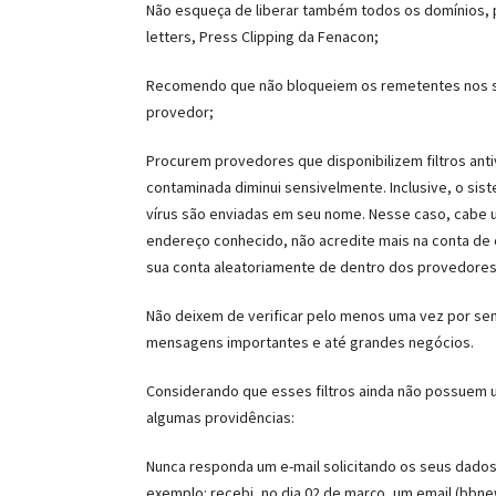
Não esqueça de liberar também todos os domínios, po
letters, Press Clipping da Fenacon;
Recomendo que não bloqueiem os remetentes nos se
provedor;
Procurem provedores que disponibilizem filtros ant
contaminada diminui sensivelmente. Inclusive, o 
vírus são enviadas em seu nome. Nesse caso, cabe 
endereço conhecido, não acredite mais na conta de 
sua conta aleatoriamente de dentro dos provedores
Não deixem de verificar pelo menos uma vez por s
mensagens importantes e até grandes negócios.
Considerando que esses filtros ainda não possuem
algumas providências:
Nunca responda um e-mail solicitando os seus dado
exemplo: recebi, no dia 02 de março, um email (bbn