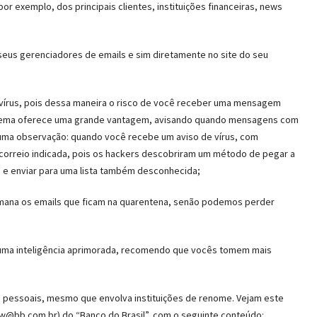
r exemplo, dos principais clientes, instituições financeiras, news
us gerenciadores de emails e sim diretamente no site do seu
ivírus, pois dessa maneira o risco de você receber uma mensagem
sistema oferece uma grande vantagem, avisando quando mensagens com
uma observação: quando você recebe um aviso de vírus, com
correio indicada, pois os hackers descobriram um método de pegar a
 e enviar para uma lista também desconhecida;
emana os emails que ficam na quarentena, senão podemos perder
 uma inteligência aprimorada, recomendo que vocês tomem mais
s pessoais, mesmo que envolva instituições de renome. Vejam este
ew@bb.com.br) do “Banco do Brasil”, com o seguinte conteúdo: