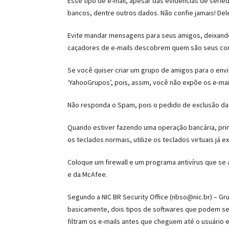
Esse tipo de e-mail, apesar das evidências de seri
bancos, dentre outros dados. Não confie jamais! D
Evite mandar mensagens para seus amigos, deixando 
caçadores de e-mails descobrem quem são seus cont
Se você quiser criar um grupo de amigos para o envi
‘YahooGrupos’, pois, assim, você não expõe os e-mai
Não responda o Spam, pois o pedido de exclusão da 
Quando estiver fazendo uma operação bancária, pri
os teclados normais, utilize os teclados virtuais já
Coloque um firewall e um programa antivírus que se
e da McAfee.
Segundo a NIC BR Security Office (nbso@nic.br) – Gru
basicamente, dois tipos de softwares que podem ser
filtram os e-mails antes que cheguem até o usuário