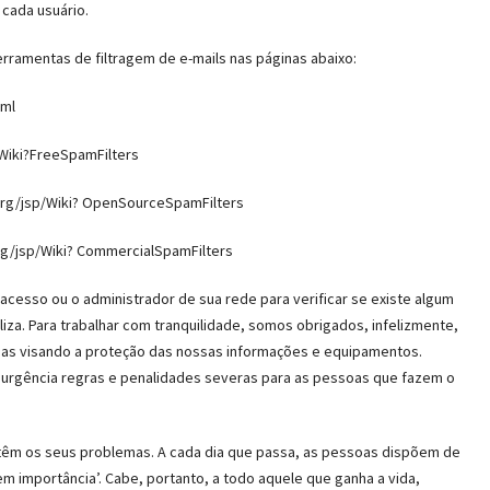
 cada usuário.
rramentas de filtragem de e-mails nas páginas abaixo:
tml
/Wiki?FreeSpamFilters
rg/jsp/Wiki? OpenSourceSpamFilters
rg/jsp/Wiki? CommercialSpamFilters
esso ou o administrador de sua rede para verificar se existe algum
iliza. Para trabalhar com tranquilidade, somos obrigados, infelizmente,
das visando a proteção das nossas informações e equipamentos.
 urgência regras e penalidades severas para as pessoas que fazem o
êm os seus problemas. A cada dia que passa, as pessoas dispõem de
 importância’. Cabe, portanto, a todo aquele que ganha a vida,