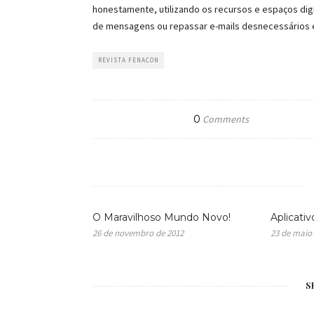
honestamente, utilizando os recursos e espaços digit
de mensagens ou repassar e-mails desnecessários
REVISTA FENACON
0
Comments
O Maravilhoso Mundo Novo!
Aplicati
26 de novembro de 2012
23 de maio
S