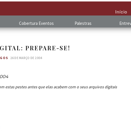
Início
Cobertura
.
Eventos
Palestras
Entrev
GITAL: PREPARE-SE!
IGOS
26 DE MARÇO DE 2004
2004
om estas pestes antes que elas acabem com o seus arquivos digitais