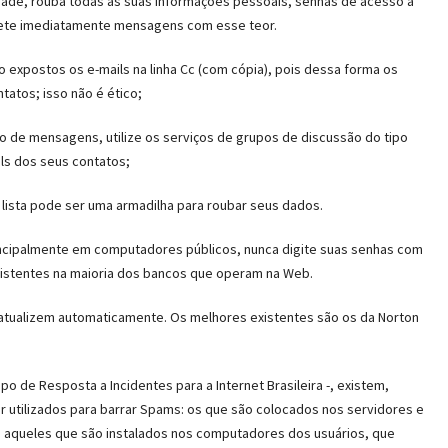
edade, rouba todas as suas informações pessoais, senhas de acesso a
elete imediatamente mensagens com esse teor.
expostos os e-mails na linha Cc (com cópia), pois dessa forma os
atos; isso não é ético;
o de mensagens, utilize os serviços de grupos de discussão do tipo
ls dos seus contatos;
lista pode ser uma armadilha para roubar seus dados.
ncipalmente em computadores públicos, nunca digite suas senhas com
 existentes na maioria dos bancos que operam na Web.
 atualizem automaticamente. Os melhores existentes são os da Norton
po de Resposta a Incidentes para a Internet Brasileira -, existem,
 utilizados para barrar Spams: os que são colocados nos servidores e
 e aqueles que são instalados nos computadores dos usuários, que