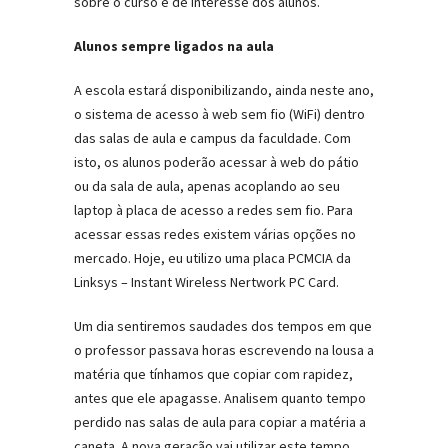
sobre o curso e de interesse dos alunos.
Alunos sempre ligados na aula
A escola estará disponibilizando, ainda neste ano,
o sistema de acesso à web sem fio (WiFi) dentro
das salas de aula e campus da faculdade. Com
isto, os alunos poderão acessar à web do pátio
ou da sala de aula, apenas acoplando ao seu
laptop à placa de acesso a redes sem fio. Para
acessar essas redes existem várias opções no
mercado. Hoje, eu utilizo uma placa PCMCIA da
Linksys – Instant Wireless Nertwork PC Card.
Um dia sentiremos saudades dos tempos em que
o professor passava horas escrevendo na lousa a
matéria que tínhamos que copiar com rapidez,
antes que ele apagasse. Analisem quanto tempo
perdido nas salas de aula para copiar a matéria a
caneta. A nova geração vai utilizar este tempo