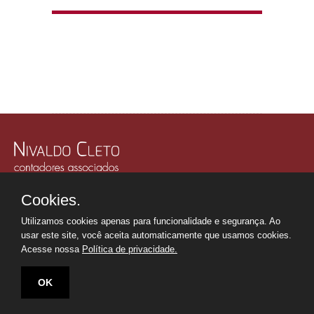
Rua Júlio Gonzalez, 132, Conj. 243 e 244 - 30º Andar
Cookies.
Edifício Memorial Office Building - São Paulo - SP
Tel.: +55 11
2507-6249
Utilizamos cookies apenas para funcionalidade e segurança. Ao
Whatsapp: +55 11
98669-0107
usar este site, você aceita automaticamente que usamos cookies.
secretaria@nivaldocleto.cnt.br
Acesse nossa
Política de privacidade.
OK