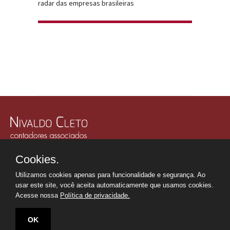
radar das empresas brasileiras
Rua Júlio Gonzalez, 132, Conj. 243 e 244 - 30º Andar
Cookies.
Edifício Memorial Office Building - São Paulo - SP
Tel.: +55 11
2507-6249
Utilizamos cookies apenas para funcionalidade e segurança. Ao
Whatsapp: +55 11
98669-0107
usar este site, você aceita automaticamente que usamos cookies.
secretaria@nivaldocleto.cnt.br
Acesse nossa
Política de privacidade.
OK