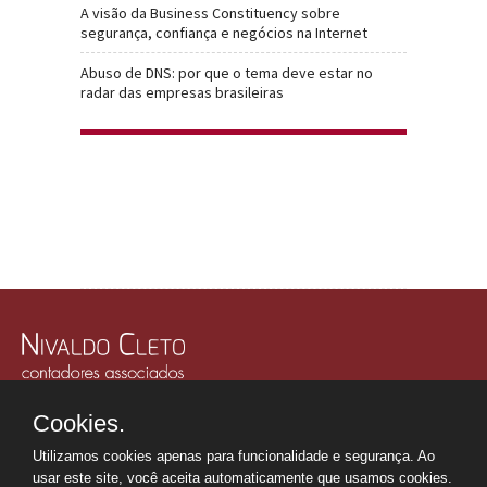
A visão da Business Constituency sobre
segurança, confiança e negócios na Internet
Abuso de DNS: por que o tema deve estar no
radar das empresas brasileiras
Rua Júlio Gonzalez, 132, Conj. 243 e 244 - 30º Andar
Cookies.
Edifício Memorial Office Building - São Paulo - SP
Tel.: +55 11
2507-6249
Utilizamos cookies apenas para funcionalidade e segurança. Ao
Whatsapp: +55 11
98669-0107
usar este site, você aceita automaticamente que usamos cookies.