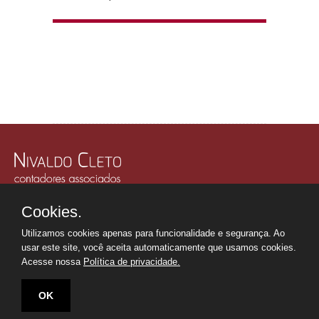
Rua Júlio Gonzalez, 132, Conj. 243 e 244 - 30º Andar
Cookies.
Edifício Memorial Office Building - São Paulo - SP
Tel.: +55 11
2507-6249
Utilizamos cookies apenas para funcionalidade e segurança. Ao
Whatsapp: +55 11
98669-0107
usar este site, você aceita automaticamente que usamos cookies.
secretaria@nivaldocleto.cnt.br
Acesse nossa
Política de privacidade.
OK