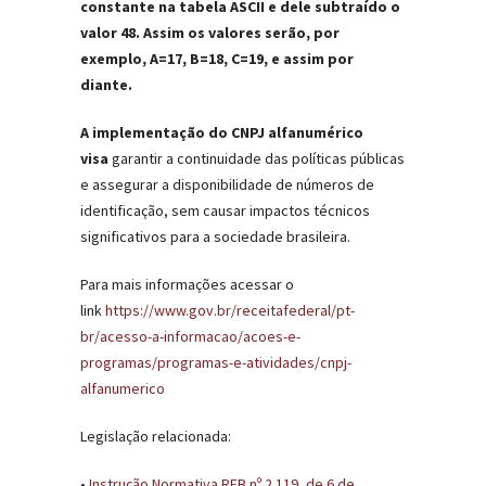
constante na tabela ASCII e dele subtraído o
valor 48. Assim os valores serão
, por
exemplo, A=17, B=18, C=19, e assim por
diante.
A implementação do CNPJ alfanumérico
visa
garantir a continuidade das políticas públicas
e assegurar a disponibilidade de números de
identificação, sem causar impactos técnicos
significativos para a sociedade brasileira.
Para mais informações acessar o
link
https://www.gov.br/receitafederal/pt-
br/acesso-a-informacao/acoes-e-
programas/programas-e-atividades/cnpj-
alfanumerico
Legislação relacionada:
•
Instrução Normativa RFB nº 2.119, de 6 de