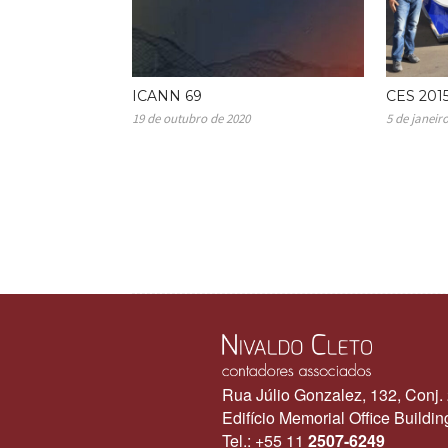
ICANN 69
CES 201
19 de outubro de 2020
5 de janeir
Rua Júlio Gonzalez, 132, Conj.
Edifício Memorial Office Buildi
Tel.: +55 11
2507-6249