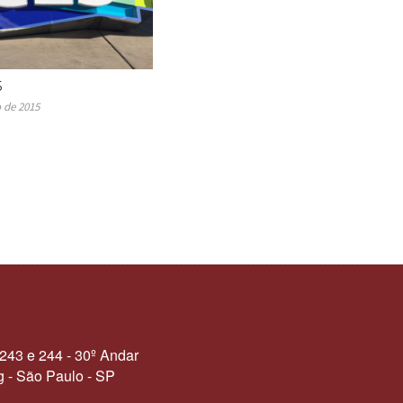
5
o de 2015
 243 e 244 - 30º Andar
ng - São Paulo - SP