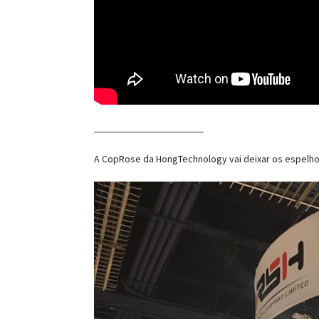
______________________
A CopRose da HongTechnology vai deixar os espelhos