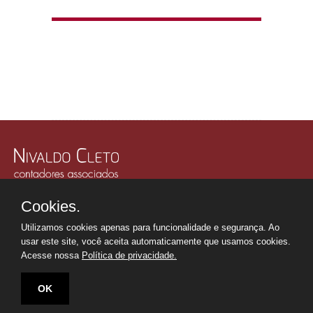
Rua Júlio Gonzalez, 132, Conj. 243 e 244 - 30º Andar
Cookies.
Edifício Memorial Office Building - São Paulo - SP
Tel.: +55 11
2507-6249
Utilizamos cookies apenas para funcionalidade e segurança. Ao
Whatsapp: +55 11
98669-0107
usar este site, você aceita automaticamente que usamos cookies.
secretaria@nivaldocleto.cnt.br
Acesse nossa
Política de privacidade.
OK