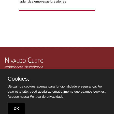
radar das empresas brasileiras
Rua Júlio Gonzalez, 132, Conj. 243 e 244 - 30º Andar
Cookies.
Edifício Memorial Office Building - São Paulo - SP
Tel.: +55 11
2507-6249
Utilizamos cookies apenas para funcionalidade e segurança. Ao
Whatsapp: +55 11
98669-0107
usar este site, você aceita automaticamente que usamos cookies.
secretaria@nivaldocleto.cnt.br
Acesse nossa
Política de privacidade.
OK