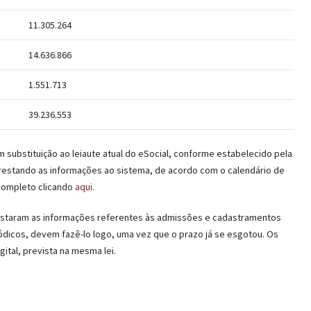
11.305.264
14.636.866
1.551.713
39.236.553
m substituição ao leiaute atual do eSocial, conforme estabelecido pela
restando as informações ao sistema, de acordo com o calendário de
completo clicando
aqui
.
staram as informações referentes às admissões e cadastramentos
dicos, devem fazê-lo logo, uma vez que o prazo já se esgotou. Os
ital, prevista na mesma lei.