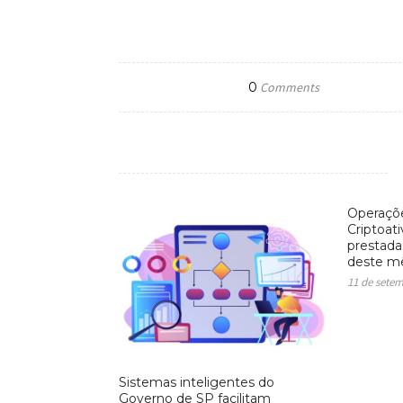
0
Comments
Operaçõe
Criptoat
prestadas
deste m
11 de sete
Sistemas inteligentes do
Governo de SP facilitam