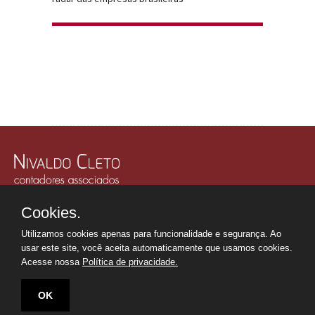
Rua Júlio Gonzalez, 132, Conj. 243 e 244 - 30º Andar
Cookies.
Edifício Memorial Office Building - São Paulo - SP
Tel.: +55 11
2507-6249
Utilizamos cookies apenas para funcionalidade e segurança. Ao
Whatsapp: +55 11
98669-0107
usar este site, você aceita automaticamente que usamos cookies.
secretaria@nivaldocleto.cnt.br
Acesse nossa
Política de privacidade.
OK