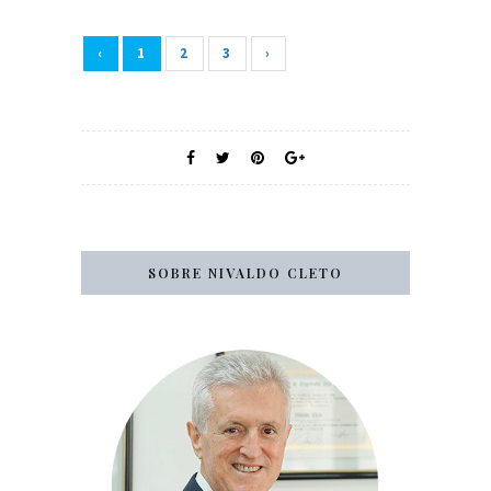
‹
1
2
3
›
SOBRE NIVALDO CLETO