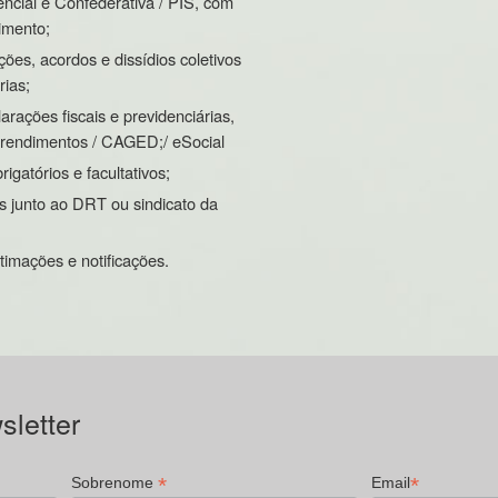
tencial e Confederativa / PIS, com
imento;
s, acordos e dissídios coletivos
rias;
rações fiscais e previdenciárias,
 rendimentos / CAGED;/ eSocial
igatórios e facultativos;
junto ao DRT ou sindicato da
ntimações e notificações.
letter
*
*
Sobrenome
Email