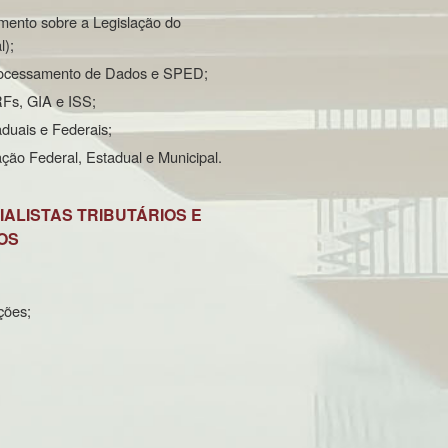
ento sobre a Legislação do
);
rocessamento de Dados e SPED;
Fs, GIA e ISS;
duais e Federais;
ão Federal, Estadual e Municipal.
ALISTAS TRIBUTÁRIOS E
OS
ções;