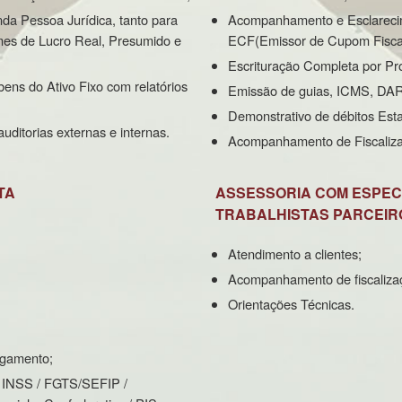
da Pessoa Jurídica, tanto para
Acompanhamento e Esclarecim
mes de Lucro Real, Presumido e
ECF(Emissor de Cupom Fiscal
Escrituração Completa por P
ens do Ativo Fixo com relatórios
Emissão de guias, ICMS, DAR
Demonstrativo de débitos Esta
uditorias externas e internas.
Acompanhamento de Fiscalizaç
TA
ASSESSORIA COM ESPECI
TRABALHISTAS PARCEIR
Atendimento a clientes;
Acompanhamento de fiscaliza
Orientações Técnicas.
agamento;
/ INSS / FGTS/SEFIP /